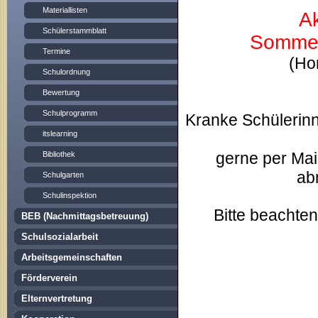
Materiallisten
Ak
Schülerstammblatt
Sommer
Termine
(Ho
Schulordnung
Bewertung
Schulprogramm
Kranke Schülerinn
itslearning
gerne per Mail
Bibliothek
ab
Schulgarten
Schulinspektion
Bitte beachten
BEB (Nachmittagsbetreuung)
Schulsozialarbeit
Arbeitsgemeinschaften
Förderverein
Elternvertretung