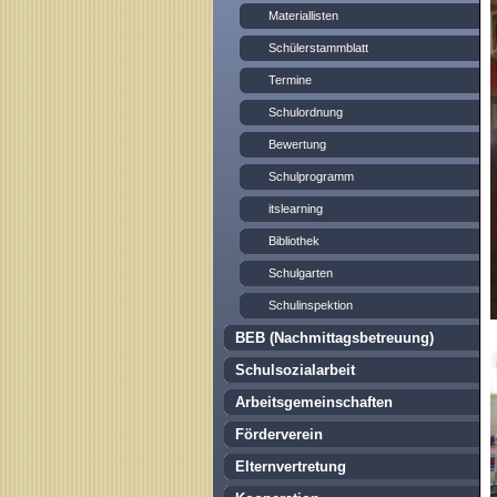
Materiallisten
Schülerstammblatt
Termine
Schulordnung
Bewertung
Schulprogramm
itslearning
Bibliothek
Schulgarten
Schulinspektion
BEB (Nachmittagsbetreuung)
Schulsozialarbeit
Arbeitsgemeinschaften
Förderverein
Elternvertretung