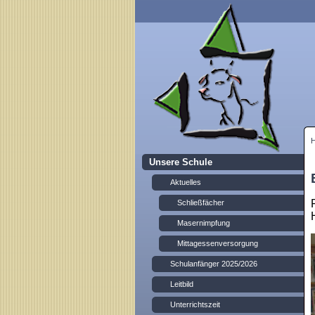
Unsere Schule
Aktuelles
Schließfächer
Masernimpfung
Mittagessenversorgung
Schulanfänger 2025/2026
Leitbild
Unterrichtszeit